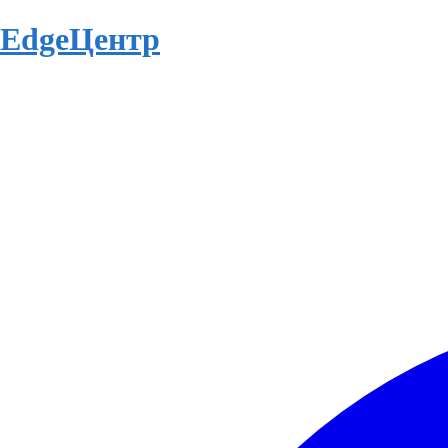
EdgeЦентр