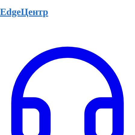
EdgeЦентр